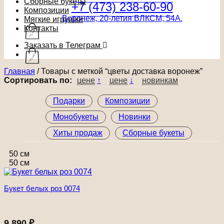
Сборные букеты
+7 (473) 238-60-90
Композиции
Воронеж, 20-летия ВЛКСМ, 54А.
Мягкие игрушки
Контакты
Заказать в Телеграм
Главная
/
Товары с меткой “цветы доставка воронеж”
Сортировать по:
цене
↑
цене
↓
новинкам
Подарки
Композиции
Монобукеты
Новинки
Хиты продаж
Сборные букеты
50 см
50 см
Букет белых роз 0074
9 890
₽