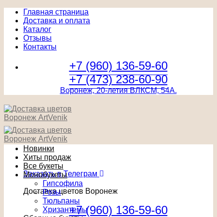
Главная страница
Доставка и оплата
Каталог
Отзывы
Контакты
+7 (960) 136-59-60
+7 (473) 238-60-90
Воронеж, 20-летия ВЛКСМ, 54А.
Новинки
Хиты продаж
Все букеты
Заказать в Телеграм
Монобукеты
Гипсофила
Доставка цветов Воронеж
Розы
Тюльпаны
+7 (960) 136-59-60
Хризантемы