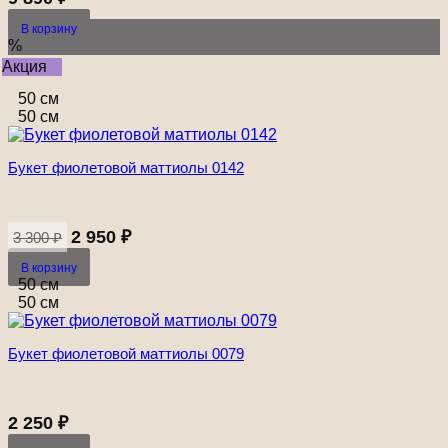
В корзину
%
Акция
50 см
50 см
Букет фиолетовой маттиолы 0142
Первоначальная
Текущая
цена
цена:
2 950
₽
3 300
₽
составляла
2
В корзину
3
950 ₽.
50 см
300 ₽.
50 см
Букет фиолетовой маттиолы 0079
2 250
₽