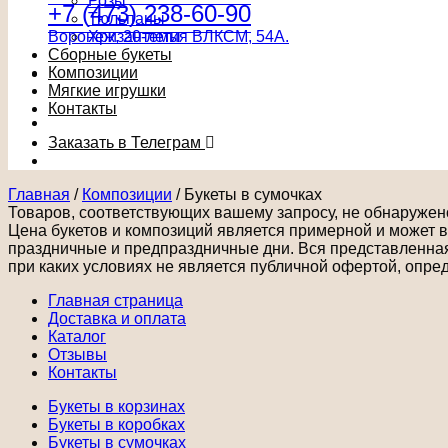
Розы
+7 (473) 238-60-90
Тюльпаны
Воронеж, 20-летия ВЛКСМ, 54А.
Хризантемы
Сборные букеты
Композиции
Мягкие игрушки
Контакты
Заказать в Телеграм
Главная
/
Композиции
/
Букеты в сумочках
Товаров, соответствующих вашему запросу, не обнаружен
Цена букетов и композиций является примерной и может ва
праздничные и предпраздничные дни. Вся представленная 
при каких условиях не является публичной офертой, опре
Главная страница
Доставка и оплата
Каталог
Отзывы
Контакты
Букеты в корзинах
Букеты в коробках
Букеты в сумочках