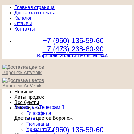
Главная страница
Доставка и оплата
Каталог
Отзывы
Контакты
+7 (960) 136-59-60
+7 (473) 238-60-90
Воронеж, 20-летия ВЛКСМ, 54А.
Новинки
Хиты продаж
Все букеты
Заказать в Телеграм
Монобукеты
Гипсофила
Доставка цветов Воронеж
Розы
Тюльпаны
+7 (960) 136-59-60
Хризантемы