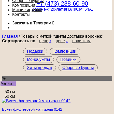
Сборные букеты
+7 (473) 238-60-90
Композиции
Воронеж, 20-летия ВЛКСМ, 54А.
Мягкие игрушки
Контакты
Заказать в Телеграм
Главная
/
Товары с меткой “цветы доставка воронеж”
Сортировать по:
цене
↑
цене
↓
новинкам
Подарки
Композиции
Монобукеты
Новинки
Хиты продаж
Сборные букеты
%
Акция
50 см
50 см
Букет фиолетовой маттиолы 0142