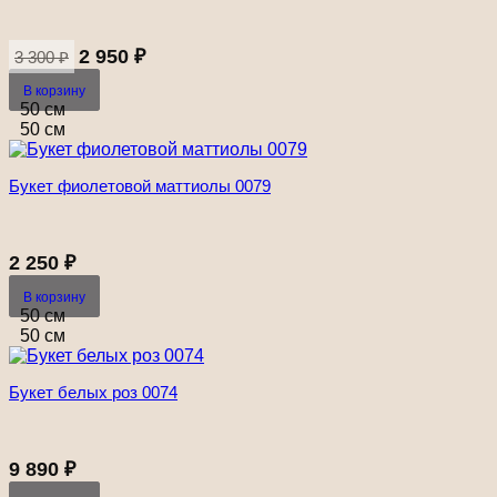
Первоначальная
Текущая
цена
цена:
2 950
₽
3 300
₽
составляла
2
В корзину
3
950 ₽.
50 см
300 ₽.
50 см
Букет фиолетовой маттиолы 0079
2 250
₽
В корзину
50 см
50 см
Букет белых роз 0074
9 890
₽