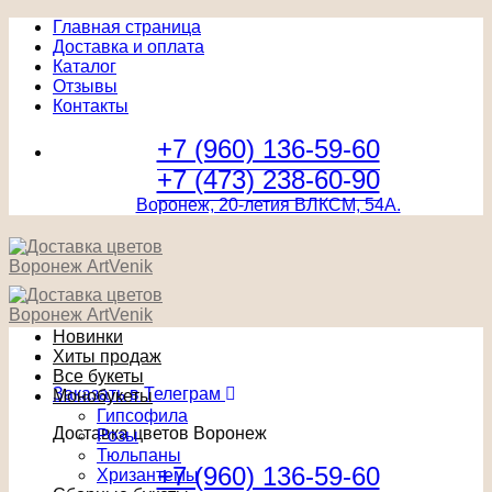
Главная страница
Доставка и оплата
Каталог
Отзывы
Контакты
+7 (960) 136-59-60
+7 (473) 238-60-90
Воронеж, 20-летия ВЛКСМ, 54А.
Новинки
Хиты продаж
Все букеты
Заказать в Телеграм
Монобукеты
Гипсофила
Доставка цветов Воронеж
Розы
Тюльпаны
+7 (960) 136-59-60
Хризантемы