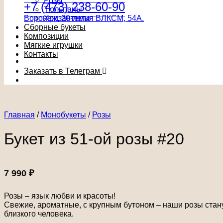
Розы
+7 (473) 238-60-90
Тюльпаны
Воронеж, 20-летия ВЛКСМ, 54А.
Хризантемы
Сборные букеты
Композиции
Мягкие игрушки
Контакты
Заказать в Телеграм
Главная
/
Монобукеты
/
Розы
Букет из 51-ой розы #20
7 990
₽
Розы – язык любви и красоты!
Свежие, ароматные, с крупным бутоном – наши розы стан
близкого человека.