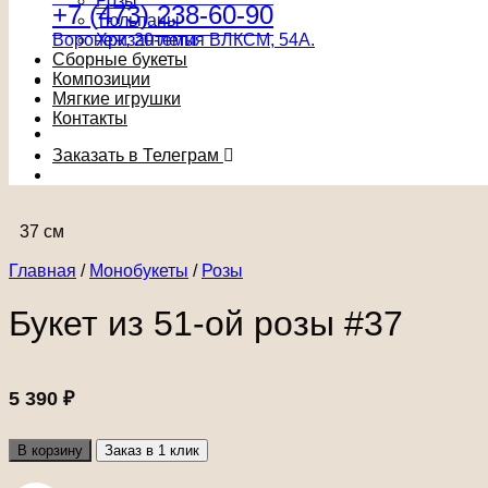
Розы
+7 (473) 238-60-90
Тюльпаны
Воронеж, 20-летия ВЛКСМ, 54А.
Хризантемы
Сборные букеты
Композиции
Мягкие игрушки
Контакты
Заказать в Телеграм
37 см
Главная
/
Монобукеты
/
Розы
Букет из 51-ой розы #37
5 390
₽
В корзину
Заказ в 1 клик