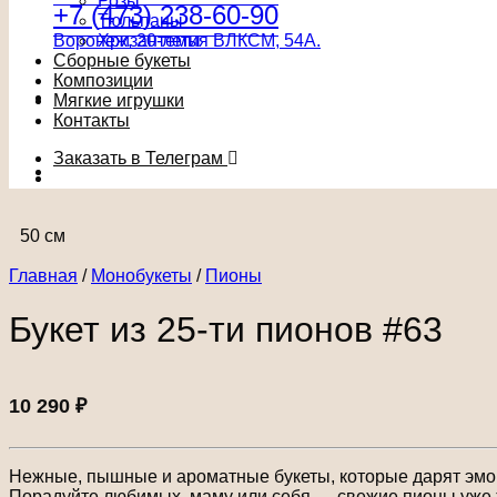
Розы
+7 (473) 238-60-90
Тюльпаны
Воронеж, 20-летия ВЛКСМ, 54А.
Хризантемы
Сборные букеты
Композиции
Мягкие игрушки
Контакты
Заказать в Телеграм
50 см
Главная
/
Монобукеты
/
Пионы
Букет из 25-ти пионов #63
10 290
₽
Нежные, пышные и ароматные букеты, которые дарят эмоц
Порадуйте любимых, маму или себя — свежие пионы уже 