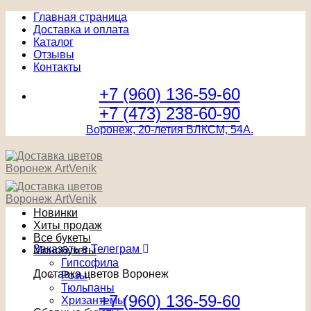
Главная страница
Доставка и оплата
Каталог
Отзывы
Контакты
+7 (960) 136-59-60
+7 (473) 238-60-90
Воронеж, 20-летия ВЛКСМ, 54А.
Новинки
Хиты продаж
Все букеты
Заказать в Телеграм
Монобукеты
Гипсофила
Доставка цветов Воронеж
Розы
Тюльпаны
+7 (960) 136-59-60
Хризантемы