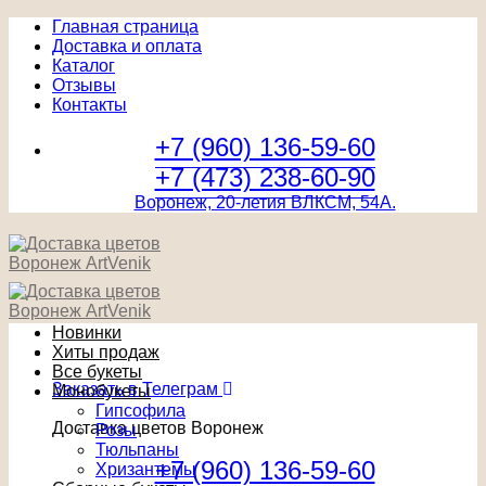
Главная страница
Доставка и оплата
Каталог
Отзывы
Контакты
+7 (960) 136-59-60
+7 (473) 238-60-90
Воронеж, 20-летия ВЛКСМ, 54А.
Новинки
Хиты продаж
Все букеты
Заказать в Телеграм
Монобукеты
Гипсофила
Доставка цветов Воронеж
Розы
Тюльпаны
+7 (960) 136-59-60
Хризантемы