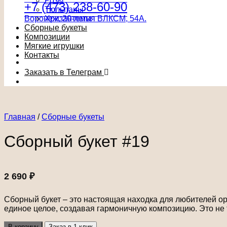
Розы
+7 (473) 238-60-90
Тюльпаны
Воронеж, 20-летия ВЛКСМ, 54А.
Хризантемы
Сборные букеты
Композиции
Мягкие игрушки
Контакты
Заказать в Телеграм
Главная
/
Сборные букеты
Сборный букет #19
2 690
₽
Сборный букет – это настоящая находка для любителей ор
единое целое, создавая гармоничную композицию. Это не 
В корзину
Заказ в 1 клик