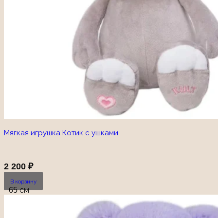
Мягкая игрушка Котик с ушками
2 200
₽
В корзину
65 см