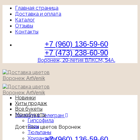
Главная страница
Доставка и оплата
Каталог
Отзывы
Контакты
+7 (960) 136-59-60
+7 (473) 238-60-90
Воронеж, 20-летия ВЛКСМ, 54А.
Новинки
Хиты продаж
Все букеты
Монобукеты
Заказать в Телеграм
Гипсофила
Розы
Доставка цветов Воронеж
Тюльпаны
+7 (960) 136-59-60
Хризантемы