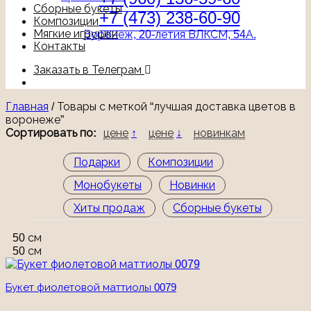
Сборные букеты
+7 (473) 238-60-90
Композиции
Мягкие игрушки
Воронеж, 20-летия ВЛКСМ, 54А.
Контакты
Заказать в Телеграм
Главная
/
Товары с меткой “лучшая доставка цветов в
воронеже”
Сортировать по:
цене
↑
цене
↓
новинкам
Подарки
Композиции
Монобукеты
Новинки
Хиты продаж
Сборные букеты
50 см
50 см
Букет фиолетовой маттиолы 0079