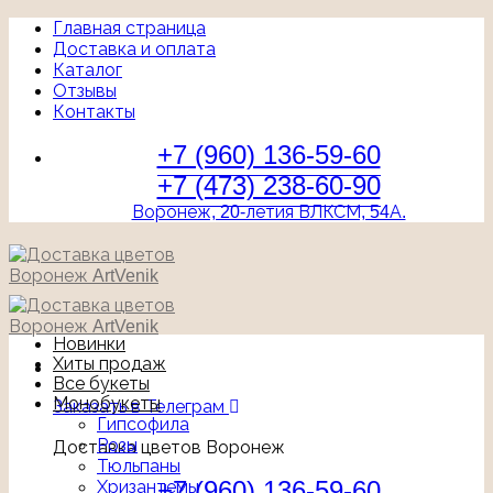
Главная страница
Доставка и оплата
Каталог
Отзывы
Контакты
+7 (960) 136-59-60
+7 (473) 238-60-90
Воронеж, 20-летия ВЛКСМ, 54А.
Новинки
Хиты продаж
Все букеты
Монобукеты
Заказать в Телеграм
Гипсофила
Розы
Доставка цветов Воронеж
Тюльпаны
+7 (960) 136-59-60
Хризантемы