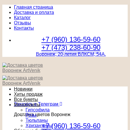
Главная страница
Доставка и оплата
Каталог
Отзывы
Контакты
+7 (960) 136-59-60
+7 (473) 238-60-90
Воронеж, 20-летия ВЛКСМ, 54А.
Новинки
Хиты продаж
Все букеты
Заказать в Телеграм
Монобукеты
Гипсофила
Доставка цветов Воронеж
Розы
Тюльпаны
+7 (960) 136-59-60
Хризантемы