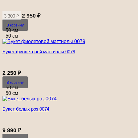
Первоначальная
Текущая
цена
цена:
2 950
₽
3 300
₽
составляла
2
В корзину
3
950 ₽.
50 см
300 ₽.
50 см
Букет фиолетовой маттиолы 0079
2 250
₽
В корзину
50 см
50 см
Букет белых роз 0074
9 890
₽