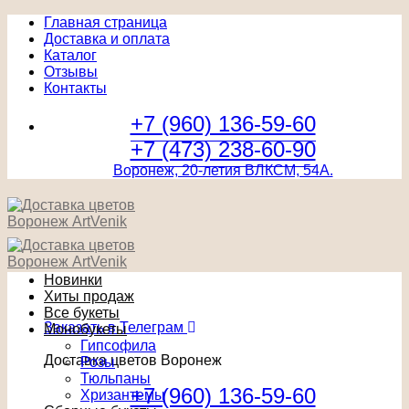
Главная страница
Доставка и оплата
Каталог
Отзывы
Контакты
+7 (960) 136-59-60
+7 (473) 238-60-90
Воронеж, 20-летия ВЛКСМ, 54А.
Новинки
Хиты продаж
Все букеты
Заказать в Телеграм
Монобукеты
Гипсофила
Доставка цветов Воронеж
Розы
Тюльпаны
+7 (960) 136-59-60
Хризантемы