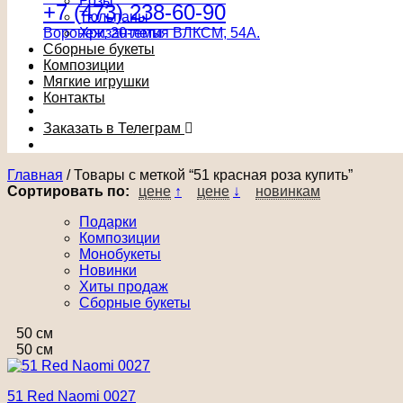
Розы
+7 (473) 238-60-90
Тюльпаны
Воронеж, 20-летия ВЛКСМ, 54А.
Хризантемы
Сборные букеты
Композиции
Мягкие игрушки
Контакты
Заказать в Телеграм
Главная
/
Товары с меткой “51 красная роза купить”
Сортировать по:
цене
↑
цене
↓
новинкам
Подарки
Композиции
Монобукеты
Новинки
Хиты продаж
Сборные букеты
50 см
50 см
51 Red Naomi 0027